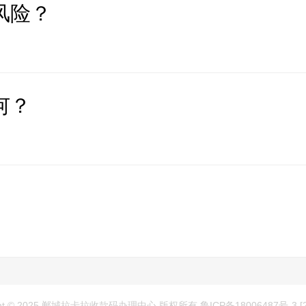
风险？
何？
ght © 2025 郸城拉卡拉收款码办理中心 版权所有 鲁ICP备18006487号-3
[